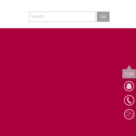
QQ客
服
158607
思言广