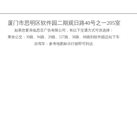
厦门市思明区软件园二期观日路40号之一205室
如果您要亲临思言广告有限公司，有以下交通方式可供选择：
乘坐公交：39路、94路、29路、127路、38路、88路到软件园总站下车.
自驾车：参考地图标示行驶即可到达.