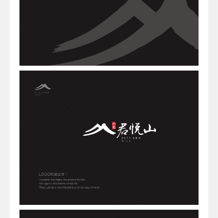
服
1586074
思言广
告设计