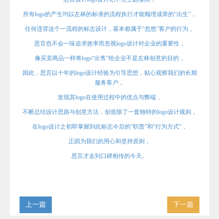
所有logo的产生均以左林的标准的流程执行才能顺理成章的“出生”，
任何违背这个一流程的标志设计，
基本都属于“忽悠”客户的行为，
思言
也不会一味追求效率而忽视logo设计对企业的重要性，
像买卖商品一样将logo“出售”给企业不是左林创意的目的，
因此，
思言
以
十
年的logo设计经验为引导思想，贴心观察我们的长期
服务客户，
发现其logo在使用过程中的优点与弊端，
不断总结设计思路与创意方法，创造除了一套独特的logo设计规则，
在logo设计之初即掌握到此标志今后的“职责”和“行为方式”，
正因为我们的用心和坚持原则，
思言
才走到口碑相传的今天。
上一篇
下一篇