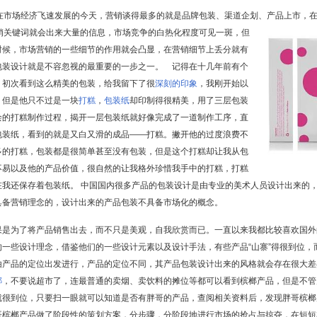
在市场经济飞速发展的今天，营销谈得最多的就是品牌包装、渠道企划、产品上市，
销关键词就会出来大量的信息，市场竞争的白热化程度可见一斑，但
时候，市场营销的一些细节的作用就会凸显，在营销细节上丢分就有
包装设计就是不容忽视的最重要的一步之一。 记得在十几年前有个
，初次看到这么精美的包装，给我留下了很
深刻的印象
，我刚开始以
，但是他只不过是一块
打糕
，
包装纸
却印制得很精美，用了三层包装
绘的打糕制作过程，揭开一层包装纸就好像完成了一道制作工序，直
包装纸，看到的就是又白又滑的成品——打糕。撇开他的过度浪费不
多的打糕，包装都是很简单甚至没有包装，但是这个打糕却让我从包
不易以及他的产品价值，很自然的让我格外珍惜我手中的打糕，打糕
在我还保存着包装纸。 中国国内很多产品的包装设计是由专业的美术人员设计出来的
具备营销理念的，设计出来的产品包装不具备市场化的概念。
是为了将产品销售出去，而不只是美观，自我欣赏而已。一直以来我都比较喜欢国外
一些设计理念，借鉴他们的一些设计元素以及设计手法，有些产品“山寨”得很到位，
由产品的定位出发进行，产品的定位不同，其产品包装设计出来的风格就会存在很大差
榔
，不要说超市了，连最普通的卖烟、卖饮料的摊位等都可以看到槟榔产品，但是不管
就很到位，只要扫一眼就可以知道是否有胖哥的产品，查阅相关资料后，发现胖哥槟榔
哥槟榔产品做了阶段性的策划方案，分步骤，分阶段地进行市场的抢占与掠夺，在短短3