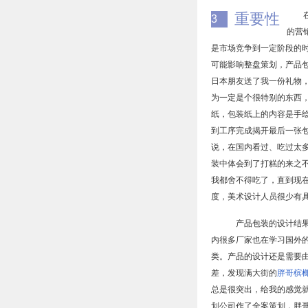
重要性
3
的营
是市场竞争到一定阶段的
可能影响整盘策划，产品
日本朋友送了我一份礼物
为一定是个很特别的东西
纸，包装纸上的内容是手
到工序完成揭开最后一张
说，在国内看过、吃过太
装中体会到了打糕的来之
我都舍不得吃了，直到现
度，美术设计人员很少有
产品包装的设计结果
内很多厂家也在学习国外的
类。产品的设计还是需要
差，发现满大街的
胖哥槟
总是很突出，给我的感觉
划公司作了全案策划，胖