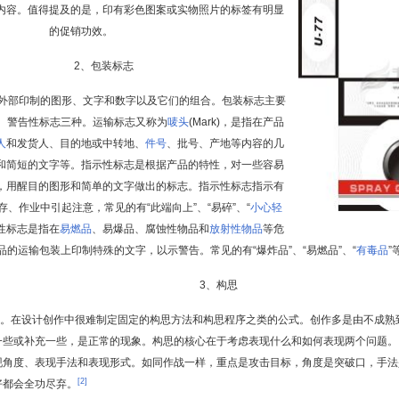
内容。值得提及的是，印有彩色图案或实物照片的标签有明显
的促销功效。
2、包装标志
部印制的图形、文字和数字以及它们的组合。包装标志主要
、警告性标志三种。运输标志又称为
唛头
(Mark)，是指在产品
人
和发货人、目的地或中转地、
件号
、批号、产地等内容的几
和简短的文字等。指示性标志是根据产品的特性，对一些容易
，用醒目的图形和简单的文字做出的标志。指示性标志指示有
、作业中引起注意，常见的有“此端向上”、“易碎”、“
小心轻
告性标志是指在
易燃品
、易爆品、腐蚀性物品和
放射性物品
等危
品的运输包装上印制特殊的文字，以示警告。常见的有“爆炸品”、“易燃品”、“
有毒品
”
3、构思
在设计创作中很难制定固定的构思方法和构思程序之类的公式。创作多是由不成熟
一些或补充一些，是正常的现象。构思的核心在于考虑表现什么和如何表现两个问题。
现角度、表现手法和表现形式。如同作战一样，重点是攻击目标，角度是突破口，手法
[2]
好都会全功尽弃。