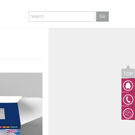
QQ客
服
158607
思言广