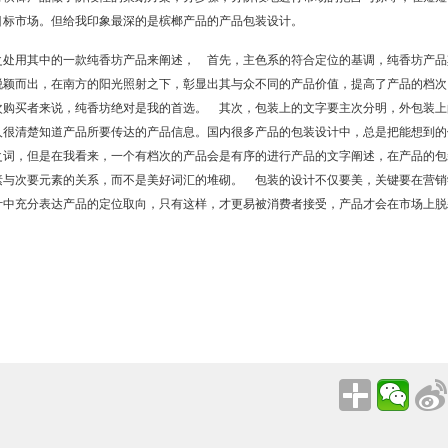
目标市场。但给我印象最深的是槟榔产品的产品包装设计。
处用其中的一款纯香坊产品来阐述， 首先，主色系的符合定位的基调，纯香坊产品
脱颖而出，在南方的阳光照射之下，彰显出其与众不同的产品价值，提高了产品的档次
次购买者来说，纯香坊绝对是我的首选。 其次，包装上的文字要主次分明，外包装上
人很清楚知道产品所要传达的产品信息。国内很多产品的包装设计中，总是把能想到的
之词，但是在我看来，一个有档次的产品会是有序的进行产品的文字阐述，在产品的包
素与次要元素的关系，而不是美好词汇的堆砌。 包装的设计不仅要美，关键要在营销
计中充分表达产品的定位取向，只有这样，才更易被消费者接受，产品才会在市场上脱