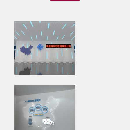
服
1586074
思言广
告设计